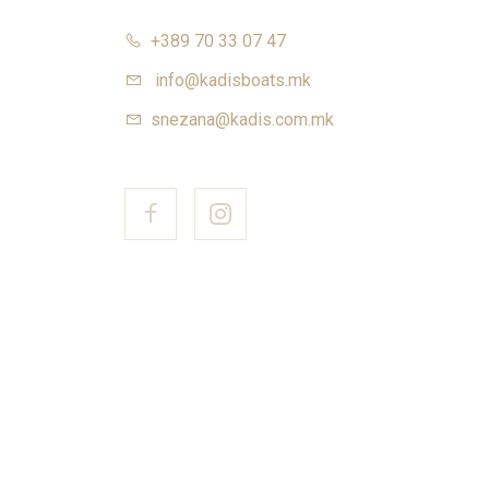
+389 70 33 07 47
info@kadisboats.mk
snezana@kadis.com.mk