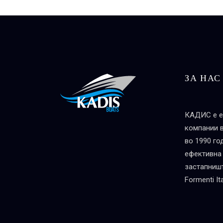
ЗА НАС
КАДИС е е
компании 
во 1990 го
ефективна
застапништ
Formenti Ita